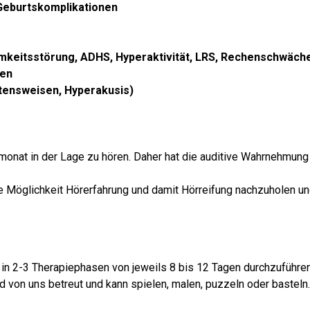
Geburtskomplikationen
eitsstörung, ADHS, Hyperaktivität, LRS, Rechenschwäch
ten
ltensweisen, Hyperakusis)
onat in der Lage zu hören. Daher hat die auditive Wahrnehmung
e Möglichkeit Hörerfahrung und damit Hörreifung nachzuholen un
 in 2-3 Therapiephasen von jeweils 8 bis 12 Tagen durchzuführen. 
ind von uns betreut und kann spielen, malen, puzzeln oder baste